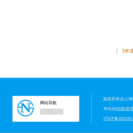
3米
版权所有@上海
网站导航
本站由
[信联资
沪ICP备202101