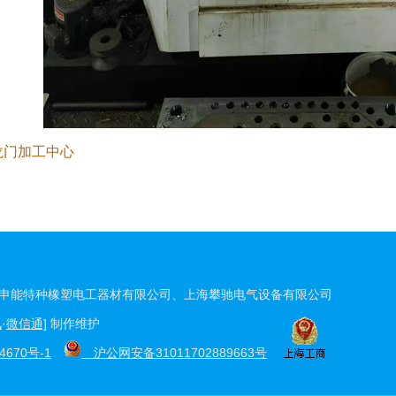
龙门加工中心
申能特种橡塑电工器材有限公司、上海攀驰电气设备有限公司
讯
·
微信通]
制作维护
4670号-1
沪公网安备31011702889663号